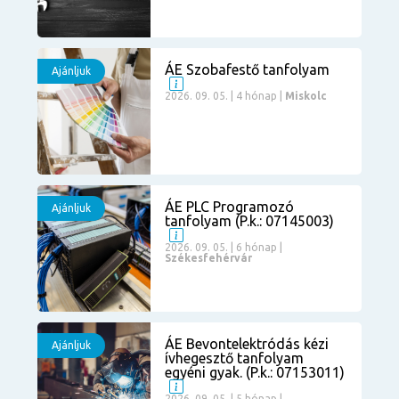
ÁE Szobafestő tanfolyam
Ajánljuk
2026. 09. 05. | 4 hónap |
Miskolc
ÁE PLC Programozó
Ajánljuk
tanfolyam (P.k.: 07145003)
2026. 09. 05. | 6 hónap |
Székesfehérvár
ÁE Bevontelektródás kézi
Ajánljuk
ívhegesztő tanfolyam
egyéni gyak. (P.k.: 07153011)
2026. 09. 05. | 5 hónap |