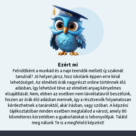
Ezért mi
Felnőttként a munkád és a napi teendők mellett új szakmát
tanulnál? Jó helyen jársz, hisz iskolánk éppen erre kínál
lehetőséget. Az elméleti órák nagyrészt online történnek élő
adásban, így lehetővé téve az elméleti anyag kényelmes
elsajátítását. Nem, ebben az esetben nem távoktatásról beszélünk,
hiszen az órák élő adásban mennek, így a résztvevők folyamatosan
kérdezhetnek a tanároktól, akár írásban, vagy szóban. A képzési
tájékoztatóban minden esetben megtalálod a várost, amely 80
kilométeres körzetében a gyakorlatokat is lebonyolítjuk. Találd
meg nálunk Te is a megfelelő képzést!