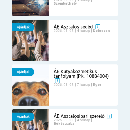
Szombathely
ÁE Asztalos segéd
Ajánljuk
2026. 09. 05. | 4 hónap |
Debrecen
ÁE Kutyakozmetikus
Ajánljuk
tanfolyam (P.k.: 10884004)
2026. 09. 05. | 7 hónap |
Eger
ÁE Asztalosipari szerelő
Ajánljuk
2026. 09. 05. | 4 hónap |
Békéscsaba