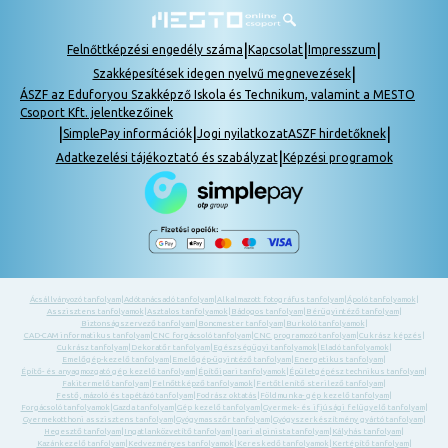
|
|
|
Felnőttképzési engedély száma
Kapcsolat
Impresszum
|
Szakképesítések idegen nyelvű megnevezések
ÁSZF az Eduforyou Szakképző Iskola és Technikum, valamint a MESTO
Csoport Kft. jelentkezőinek
|
|
|
SimplePay információk
Jogi nyilatkozat
ASZF hirdetőknek
|
Adatkezelési tájékoztató és szabályzat
Képzési programok
Ácsállványozó tanfolyam
|
Adótanácsadó tanfolyam
|
Alkalmazott fotográfus tanfolyam
|
Ápoló tanfolyamok
|
Asszisztens tanfolyamok
|
Asztalos tanfolyamok
|
Bádogos tanfolyam
|
Bérügyintéző tanfolyam
|
Biztonságszervező tanfolyam
|
Boncmester tanfolyam
|
Burkoló tanfolyamok
|
CAD-CAM informatikus tanfolyam
|
CNC forgácsoló tanfolyam
|
CNC programozó tanfolyam
|
Cukrász képzés
|
Cukrász tanfolyam
|
Dekoratőr tanfolyam
|
Egészségügyi tanfolyamok
|
Eladó tanfolyamok
|
Emelőgép-kezelő tanfolyam
|
Emelőgép-ügyintéző tanfolyam
|
Energetikus tanfolyam
|
Építő- és anyagmozgató gép kezelő tanfolyam
|
Építőipari tanfolyamok
|
Épületgépész technikus tanfolyam
|
Fakitermelő tanfolyam
|
Felnőttképző tanfolyamok
|
Fertőtlenítő sterilező tanfolyam
|
Festő, mázoló és tapétázó tanfolyam
|
Fodrász oktatás
|
Földmunka- gép kezelő tanfolyam
|
Forgácsoló tanfolyamok
|
Gazda tanfolyam
|
Gép kezelő tanfolyam
|
Gyermek- és ifjúsági felügyelő tanfolyam
|
Gyermekotthoni asszisztens tanfolyam
|
Gyógymasszőr tanfolyam
|
Gyógyszerkészítmény gyártó tanfolyam
|
Hegesztő tanfolyam
|
Ingatlanközvetítő tanfolyam
|
Ipari alpinista tanfolyam
|
Kályhás tanfolyam
|
Kazánkezelő tanfolyam
|
Kedvezményes tanfolyamok
|
Kereskedő tanfolyamok
|
Kertépítő tanfolyam
|