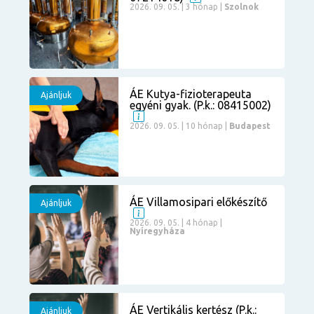
2026. 09. 05. | 3 hónap |
Szolnok
ÁE Kutya-fizioterapeuta
Ajánljuk
egyéni gyak. (P.k.: 08415002)
2026. 09. 05. | 10 hónap |
Budapest
ÁE Villamosipari előkészítő
Ajánljuk
2026. 09. 05. | 4 hónap |
Nyíregyháza
ÁE Vertikális kertész (P.k.:
Ajánljuk