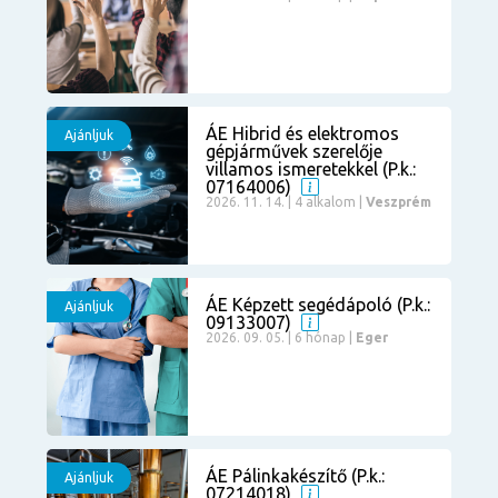
ÁE Hibrid és elektromos
Ajánljuk
gépjárművek szerelője
villamos ismeretekkel (P.k.:
07164006)
2026. 11. 14. | 4 alkalom |
Veszprém
ÁE Képzett segédápoló (P.k.:
Ajánljuk
09133007)
2026. 09. 05. | 6 hónap |
Eger
ÁE Pálinkakészítő (P.k.:
Ajánljuk
07214018)