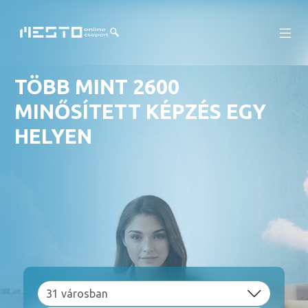
TÖBB MINT 2600
MINŐSÍTETT KÉPZÉS
EGY
HELYEN