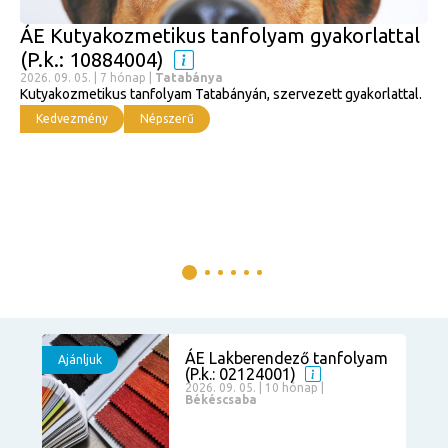
ÁE Kutyakozmetikus tanfolyam gyakorlattal
(P.k.: 10884004)
2026. 09. 05. | 7 hónap |
Tatabánya
Kutyakozmetikus tanfolyam Tatabányán, szervezett gyakorlattal.
Kedvezmény
Népszerű
ÁE Lakberendező tanfolyam
Ajánljuk
(P.k.: 02124001)
2026. 09. 05. | 10 hónap |
Békéscsaba