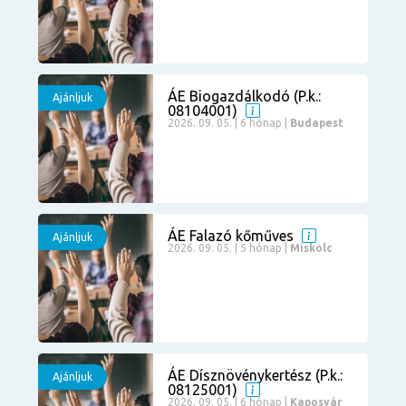
ÁE Biogazdálkodó (P.k.:
Ajánljuk
08104001)
2026. 09. 05. | 6 hónap |
Budapest
ÁE Falazó kőműves
Ajánljuk
2026. 09. 05. | 5 hónap |
Miskolc
ÁE Dísznövénykertész (P.k.:
Ajánljuk
08125001)
2026. 09. 05. | 6 hónap |
Kaposvár