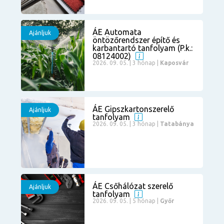
ÁE Automata
Ajánljuk
öntözőrendszer építő és
karbantartó tanfolyam (P.k.:
08124002)
2026. 09. 05. | 3 hónap |
Kaposvár
ÁE Gipszkartonszerelő
Ajánljuk
tanfolyam
2026. 09. 05. | 3 hónap |
Tatabánya
ÁE Csőhálózat szerelő
Ajánljuk
tanfolyam
2026. 09. 05. | 5 hónap |
Győr