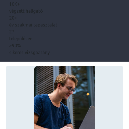
10K+
végzett hallgató
20+
év szakmai tapasztalat
27
településen
>90%
sikeres vizsgaarány