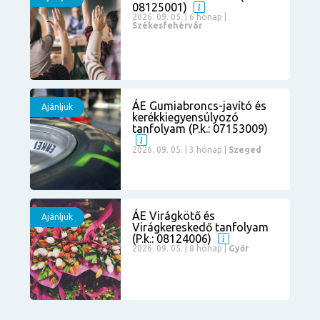
08125001)
2026. 09. 05. | 6 hónap |
Székesfehérvár
ÁE Gumiabroncs-javító és
Ajánljuk
kerékkiegyensúlyozó
tanfolyam (P.k.: 07153009)
2026. 09. 05. | 3 hónap |
Szeged
ÁE Virágkötő és
Ajánljuk
Virágkereskedő tanfolyam
(P.k.: 08124006)
2026. 09. 05. | 8 hónap |
Győr